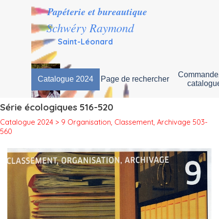
Aller au contenu
Papéterie et bureautique
Schwéry Raymond
Saint-Léonard
Commandez
Catalogue 2024
Page de rechercher
▼
catalogu
Série écologiques 516-520
Catalogue 2024 > 9 Organisation, Classement, Archivage 503-
560