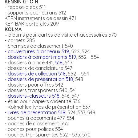
KENSIN GTO N
- repose-pieds 511
- supports pour écrans 512
KERN instruments de dessin 471
KEY-BAK porte-clés 209
KOLMA
– albums pour cartes de visite et accessoires 570
- carnets 285
- chemises de classement 540
- couvertures à anneaux 519,
522, 524
- dossiers à compartiments 519,
552 - 554
- dossiers à pince 481,
518,
547
- dossiers de candidature 547
- dossiers de collection 518,
552 – 554
- dossiers de présentation 518
, 548
- dossiers pour offres 542
- dossiers transparents 540, 541
- dossiers–classeurs 518,
546, 547
- étuis pour papiers d'identité 536
- KolmaFlex livres de présentation 537
- livres de présentation 518,
524, 537, 548
- poches à documents 477, 534
- poches de classement 552
- poches pour polices 534
- poches transparentes 532 - 535, 570