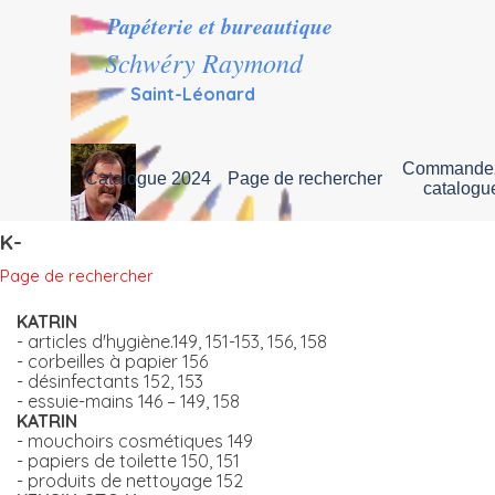
Aller au contenu
Papéterie et bureautique
Schwéry Raymond
Saint-Léonard
Commandez
Catalogue 2024
Page de rechercher
▼
catalogu
K-
Page de rechercher
KATRIN
- articles d'hygiène.149, 151-153, 156, 158
- corbeilles à papier 156
- désinfectants 152, 153
- essuie-mains 146 – 149, 158
KATRIN
- mouchoirs cosmétiques 149
- papiers de toilette 150, 151
- produits de nettoyage 152