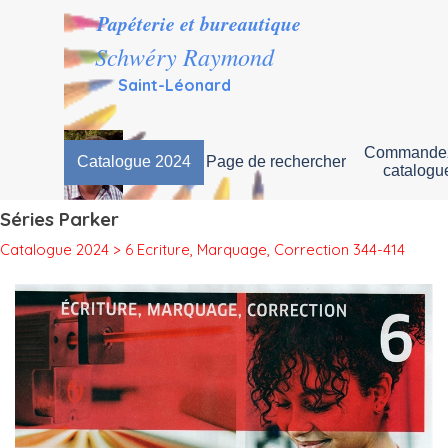
Aller au contenu
Papéterie et bureautique
Schwéry Raymond
Saint-Léonard
Commandez
Catalogue 2024
Page de rechercher
▼
catalogu
Séries Parker
Catalogue 2024 > 6 Ecriture, Marquage, Correction 344-414